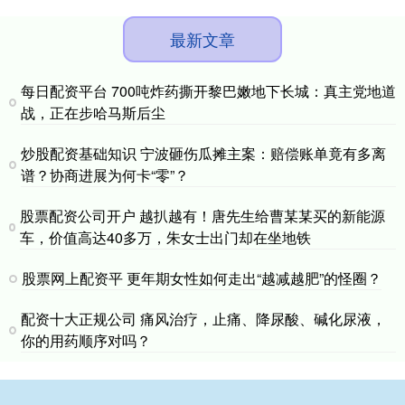
最新文章
每日配资平台 700吨炸药撕开黎巴嫩地下长城：真主党地道
战，正在步哈马斯后尘
炒股配资基础知识 宁波砸伤瓜摊主案：赔偿账单竟有多离
谱？协商进展为何卡“零”？
股票配资公司开户 越扒越有！唐先生给曹某某买的新能源
车，价值高达40多万，朱女士出门却在坐地铁
股票网上配资平 更年期女性如何走出“越减越肥”的怪圈？
配资十大正规公司 痛风治疗，止痛、降尿酸、碱化尿液，
你的用药顺序对吗？