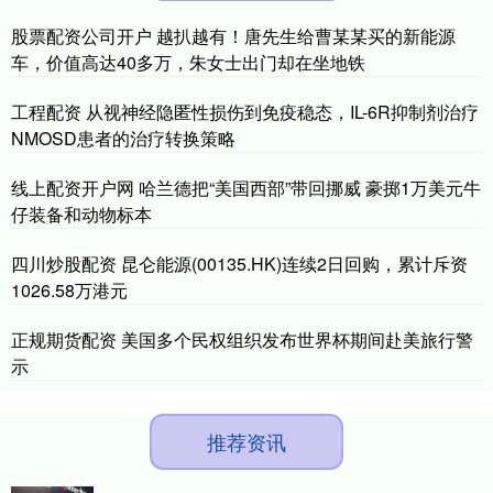
股票配资公司开户 越扒越有！唐先生给曹某某买的新能源
车，价值高达40多万，朱女士出门却在坐地铁
工程配资 从视神经隐匿性损伤到免疫稳态，IL-6R抑制剂治疗
NMOSD患者的治疗转换策略
线上配资开户网 哈兰德把“美国西部”带回挪威 豪掷1万美元牛
仔装备和动物标本
四川炒股配资 昆仑能源(00135.HK)连续2日回购，累计斥资
1026.58万港元
正规期货配资 美国多个民权组织发布世界杯期间赴美旅行警
示
推荐资讯