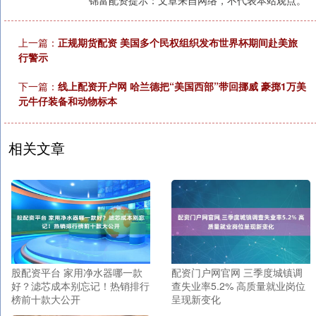
上一篇：
正规期货配资 美国多个民权组织发布世界杯期间赴美旅
行警示
下一篇：
线上配资开户网 哈兰德把“美国西部”带回挪威 豪掷1万美
元牛仔装备和动物标本
相关文章
股配资平台 家用净水器哪一款
配资门户网官网 三季度城镇调
好？滤芯成本别忘记！热销排行
查失业率5.2% 高质量就业岗位
榜前十款大公开
呈现新变化