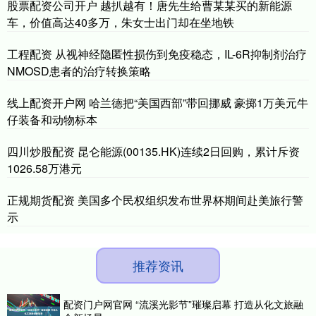
股票配资公司开户 越扒越有！唐先生给曹某某买的新能源
车，价值高达40多万，朱女士出门却在坐地铁
工程配资 从视神经隐匿性损伤到免疫稳态，IL-6R抑制剂治疗
NMOSD患者的治疗转换策略
线上配资开户网 哈兰德把“美国西部”带回挪威 豪掷1万美元牛
仔装备和动物标本
四川炒股配资 昆仑能源(00135.HK)连续2日回购，累计斥资
1026.58万港元
正规期货配资 美国多个民权组织发布世界杯期间赴美旅行警
示
推荐资讯
配资门户网官网 “流溪光影节”璀璨启幕 打造从化文旅融